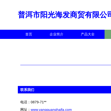
普洱市阳光海发商贸有限公
首页
企业简介
产品大全
联系我们
电话：0879-71**
网址：
www.yangguanghaifa.com