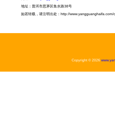
地址：普洱市思茅区鱼水路38号
如若转载，请注明出处：http://www.yangguanghaifa.com/con
Copyright © 2026
www.yan